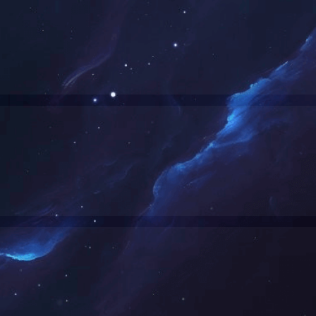
10KW燃料电池电堆环境箱
加氢机环境试验箱
查看更多
查看更多
QUICK NAVIGATION
快捷导航
成功案例
新闻资讯
玻璃房老化试验室
问鼎网页版在线登录入口
步入式淋雨和沙尘试验室项目案例
行业动态
非标三综合试验箱
媒体报道
分体式高低温试验箱项目案例
行业标准
高速摄像环境试验箱
光伏太阳能试验室案例