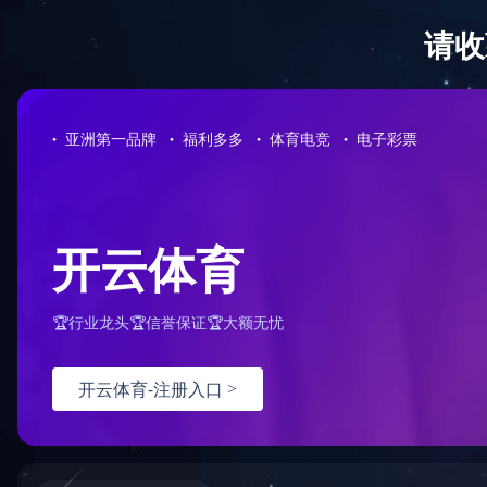
问鼎网页版在线登录入口
版在线登录入
口
网站问鼎网页
问鼎网页版在线登录入口 > 产品中心 > 氢燃料电池环境模拟系列
版在线登录入
产品中心
PRODUCTS CENTER
氢燃料电池环境模拟系列
口
快温变试验箱
高低温试验箱
高低温交变湿热系列
深冷试验箱
太阳能光伏检测设备
温度冲击试验箱
老化试验箱
电池检测设备
汽车检测设备
盐雾试验箱
砂尘试验箱
淋雨试验箱
三综合系列